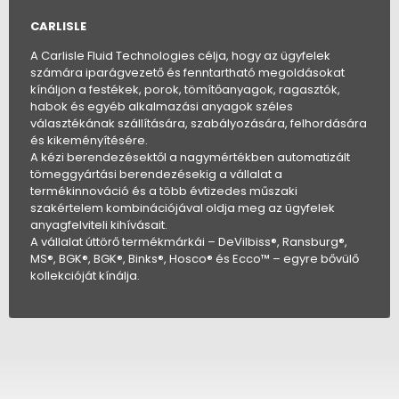
CARLISLE
A Carlisle Fluid Technologies célja, hogy az ügyfelek
számára iparágvezető és fenntartható megoldásokat
kínáljon a festékek, porok, tömítőanyagok, ragasztók,
habok és egyéb alkalmazási anyagok széles
választékának szállítására, szabályozására, felhordására
és kikeményítésére.
A kézi berendezésektől a nagymértékben automatizált
tömeggyártási berendezésekig a vállalat a
termékinnováció és a több évtizedes műszaki
szakértelem kombinációjával oldja meg az ügyfelek
anyagfelviteli kihívásait.
A vállalat úttörő termékmárkái – DeVilbiss®, Ransburg®,
MS®, BGK®, BGK®, Binks®, Hosco® és Ecco™ – egyre bővülő
kollekcióját kínálja.