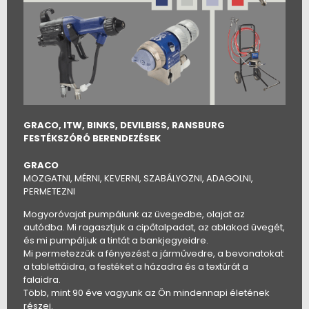
GRACO, ITW, BINKS, DEVILBISS, RANSBURG
FESTÉKSZÓRÓ BERENDEZÉSEK
GRACO
MOZGATNI, MÉRNI, KEVERNI, SZABÁLYOZNI, ADAGOLNI,
PERMETEZNI
Mogyoróvajat pumpálunk az üvegedbe, olajat az
autódba. Mi ragasztjuk a cipőtalpadat, az ablakod üvegét,
és mi pumpáljuk a tintát a bankjegyeidre.
Mi permetezzük a fényezést a járművedre, a bevonatokat
a tablettáidra, a festéket a házadra és a textúrát a
falaidra.
Több, mint 90 éve vagyunk az Ön mindennapi életének
részei.