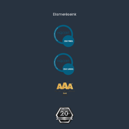
Elismeréseink