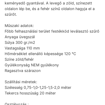
keményedő gyantával. A levegő a zöld, színezett
oldalon lép be, és a fehér színű oldalon hagyja el a
szűrőt.
Műszaki adatok:
Főbb felhasználási terület festékköd leválasztó szűrő
Anyaga üvegszál
Súlya 300 gr./m2
Vastagsága 110 mm
Hőmérséklet ellenálló képessége 120 °C
Színe zöld/fehér
Gyúlékonyság NEM gyúlékony
Ragasztva szárazon
Szállítási méretek:
Szélesség 0,75-1,0-1,25-1,5-2,0 méter
Tekercs hosszúság 20 méter
Osztályozás :