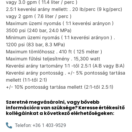
vagy 3.0 gpm ( 11.4 liter / perc )
2.5:1 keverési arány mellett: . 20 lb/perc (9 kg/perc)
vagy 2 gpm ( 7.6 liter / perc )
Maximum üzemi nyomás ( 1:1 keverési arányon )
3500 psi (240 bar, 24.0 MPa)
Minimum üzemi nyomás ( 1:1 keverési arányon ) .
1200 psi (83 bar, 8.3 MPa)
Maximum tömlőhossz . 410 ft ( 125 méter )
Maximum fűtési teljesítmény . 15,300 watt
Keverési arány tartomány 1:1 -től 2.5:1 (A:B vagy B:A)
Keverési arány pontosság . +/- 5% pontosság tartása
mellett (1:1-től 2:1)
+/- 10% pontosság tartása mellett (2:1-től 2.5:1)
Szeretné megvásárolni, vagy bővebb
információra van szüksége? Keresse értékesítő
kollégáinkat a következő elérhetőségeken:
Telefon: +36 1 403-9529