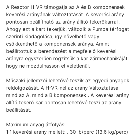
A Reactor H-VR támogatja az A és B komponensek
keverési arányának változtatását .A keverési arány
pontosan beállítható az arány állító tekerőkarral .
Ahogy ezt a kart tekerjük, változik a Pumpa térfogat
szerinti kiadagolása, így növelhető vagy
csökkenthető a komponensek aránya. Amint
beállítottuk a berendezést a megfelelő keverési
arányra egyszerűen rögzítsük a kar zármechanikáját
hogy ne mozdulhasson el véletlenül.
Műszaki jellemzői lehetővé teszik az egyedi anyagok
feldolgozását. A H-VR-nél az arány Változtatása
mind az A, mind a B komponensek . A keverési arány
állító tekerő kar pontosan lehetővé teszi az arány
beállítását.
Maximum anyag átfolyás:
1:1 keverési arány mellett: . 30 lb/perc (13.6 kg/perc)